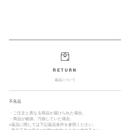
RETURN
返品について
不良品
・ご注文と異なる商品が届けられた場合。
・商品が破損、汚損していた場合。
※返品に関しては下記返品条件を参照ください。
※商品不良の場合ask@losthills.jpまでご連絡下さい。