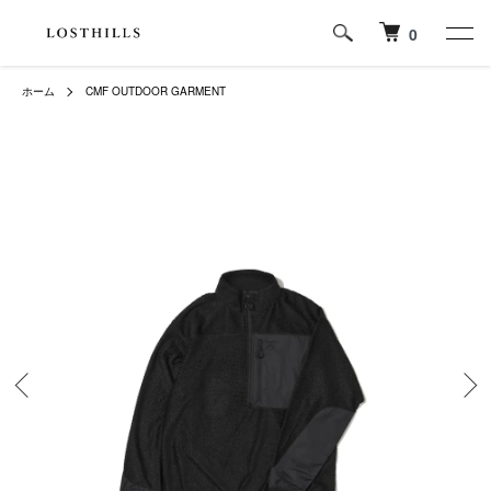
0
ホーム
CMF OUTDOOR GARMENT