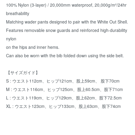
100% Nylon (3-layer) / 20,000mm waterproof, 20,000g/m²/24hr
breathability
Matching wader pants designed to pair with the White Out Shell.
Features removable snow guards and reinforced high-durability
nylon
on the hips and inner hems.
Can also be worn with the bib folded down using the side belt.
【サイズガイド】
S : ウエスト112cm、ヒップ121cm、股上59cm、 股下70cm
M : ウエスト116cm、ヒップ125cm、股上60.5cm、股下71cm
L : ウエスト119cm、ヒップ129cm、股上62cm、股下72.5cm
XL : ウエスト123cm、ヒップ133cm、股上63cm、股下74cm