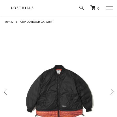
0
ホーム
CMF OUTDOOR GARMENT