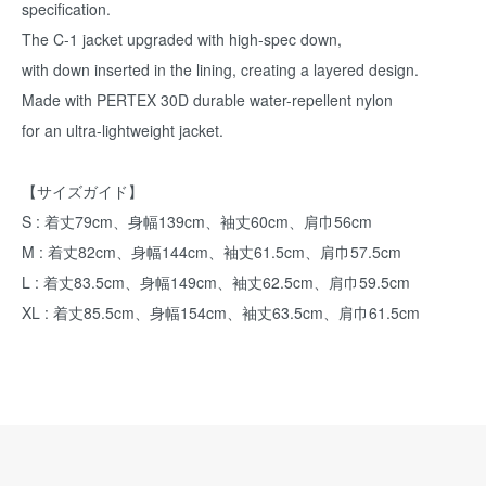
specification.
The C-1 jacket upgraded with high-spec down,
with down inserted in the lining, creating a layered design.
Made with PERTEX 30D durable water-repellent nylon
for an ultra-lightweight jacket.
【サイズガイド】
S : 着丈79cm、身幅139cm、袖丈60cm、肩巾56cm
M : 着丈82cm、身幅144cm、袖丈61.5cm、肩巾57.5cm
L : 着丈83.5cm、身幅149cm、袖丈62.5cm、肩巾59.5cm
XL : 着丈85.5cm、身幅154cm、袖丈63.5cm、肩巾61.5cm