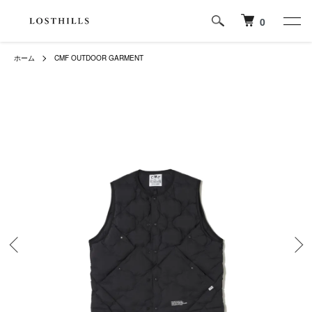
0
ホーム
CMF OUTDOOR GARMENT