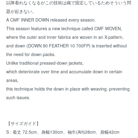
以降着れなくなるがこの技術は織で固定しているためそういう問
題が起きない。
A CMF INNER DOWN released every season.
This season features a new technique called CMF WOVEN,
where the outer and inner fabrics are woven in an X-pattern,
and down (DOWN 90 FEATHER 10 700FP) is inserted without
the need for down packs.
Unlike traditional pressed-down jackets,
which deteriorate over time and accumulate down in certain
areas,
this technique holds the down in place with weaving, preventing
such issues.
【サイズガイド】
S : 着丈 72.5cm、身幅130cm、袖巾(AH)28cm、肩幅42cm