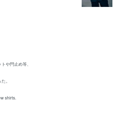
ットや閂止め等、
った。
w shirts.