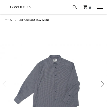
0
ホーム
CMF OUTDOOR GARMENT