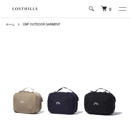
0
ホーム
CMF OUTDOOR GARMENT