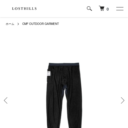
0
ホーム
CMF OUTDOOR GARMENT