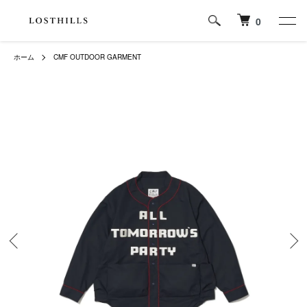
0
ホーム
CMF OUTDOOR GARMENT