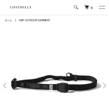
0
ホーム
CMF OUTDOOR GARMENT