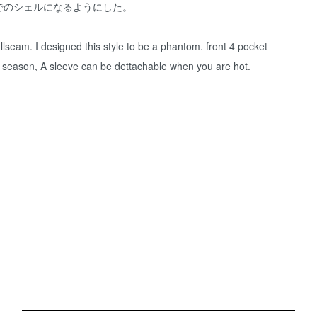
でのシェルになるようにした。
seam. I designed this style to be a phantom. front 4 pocket
his season, A sleeve can be dettachable when you are hot.